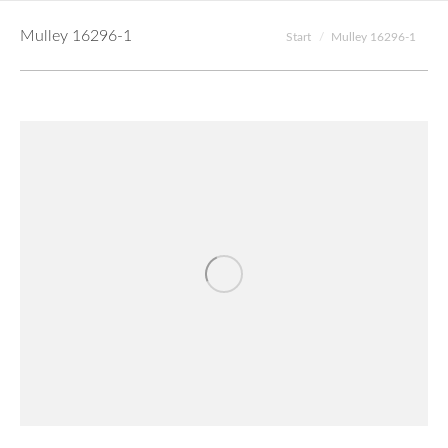
Mulley 16296-1
Sie befinden sich hier:
Start
Mulley 16296-1