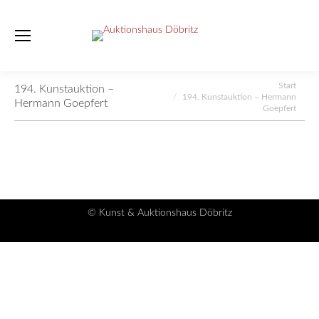
Sie befinden sich hier:
Start
194. Kunstauktion –
194. Kunstauktion – Hermann
Hermann Goepfert
Goepfert
© Kunst & Auktionshaus Döbritz