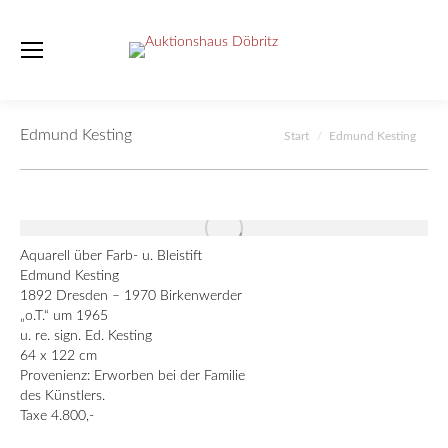
Edmund Kesting
Sie befinden sich hier:
Start
Edmund Kesting
Aquarell über Farb- u. Bleistift
Edmund Kesting
1892 Dresden – 1970 Birkenwerder
„o.T.“ um 1965
u. re. sign. Ed. Kesting
64 x 122 cm
Provenienz: Erworben bei der Familie
des Künstlers.
Taxe 4.800,-